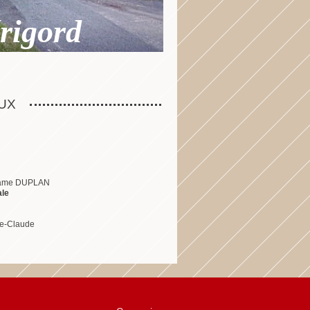
rigord
UX
ame DUPLAN
ale
e-Claude