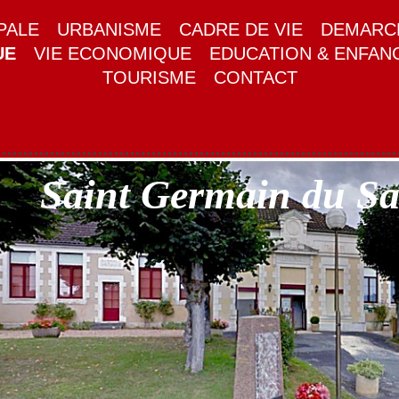
PALE
URBANISME
CADRE DE VIE
DEMARCH
UE
VIE ECONOMIQUE
EDUCATION & ENFAN
TOURISME
CONTACT
Saint Germain du S