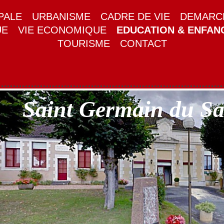
PALE
URBANISME
CADRE DE VIE
DEMARCH
UE
VIE ECONOMIQUE
EDUCATION & ENFAN
TOURISME
CONTACT
Saint Germain du S