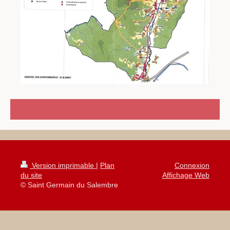
Version imprimable
|
Plan
Connexion
du site
Affichage Web
© Saint Germain du Salembre