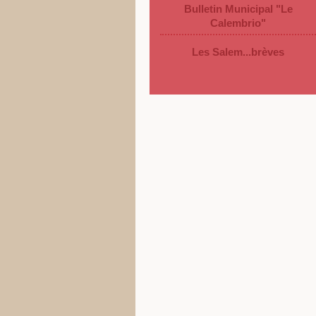
Bulletin Municipal "Le
Calembrio"
Les Salem...brèves