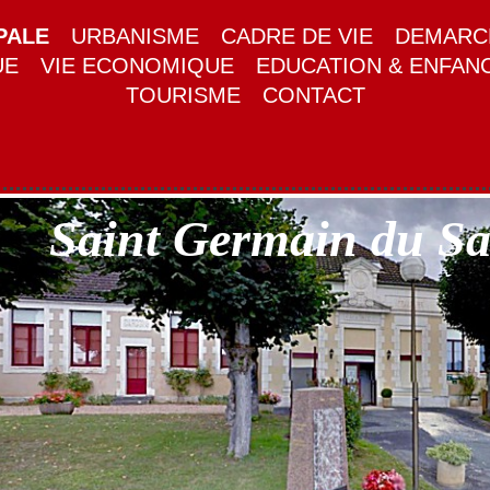
PALE
URBANISME
CADRE DE VIE
DEMARCH
UE
VIE ECONOMIQUE
EDUCATION & ENFAN
TOURISME
CONTACT
Saint Germain du S